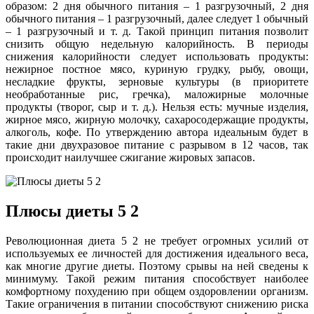
образом: 2 дня обычного питания – 1 разгрузочный, 2 дня
обычного питания – 1 разгрузочный, далее следует 1 обычный
– 1 разгрузочный и т. д. Такой принцип питания позволит
снизить общую недельную калорийность. В периоды
снижения калорийности следует использовать продукты:
нежирное постное мясо, куриную грудку, рыбу, овощи,
несладкие фрукты, зерновые культуры (в приоритете
необработанные рис, гречка), маложирные молочные
продукты (творог, сыр и т. д.). Нельзя есть: мучные изделия,
жирное мясо, жирную молочку, сахаросодержащие продукты,
алкоголь, кофе. По утверждению автора идеальным будет в
такие дни двухразовое питание с разрывом в 12 часов, так
происходит наилучшее сжигание жировых запасов.
Плюсы диеты 5 2
Революционная диета 5 2 не требует огромных усилий от
используемых ее личностей для достижения идеального веса,
как многие другие диеты. Поэтому срывы на ней сведены к
минимуму. Такой режим питания способствует наиболее
комфортному похудению при общем оздоровлении организм.
Такие ограничения в питании способствуют снижению риска