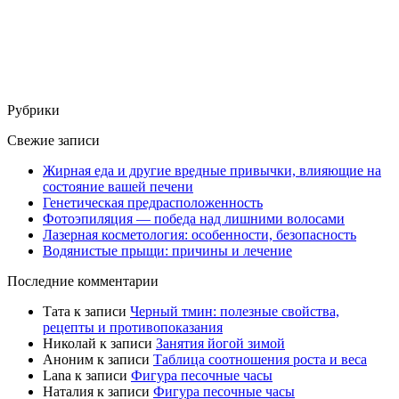
Рубрики
Свежие записи
Жирная еда и другие вредные привычки, влияющие на
состояние вашей печени
Генетическая предрасположенность
Фотоэпиляция — победа над лишними волосами
Лазерная косметология: особенности, безопасность
Водянистые прыщи: причины и лечение
Последние комментарии
Тата
к записи
Черный тмин: полезные свойства,
рецепты и противопоказания
Николай
к записи
Занятия йогой зимой
Аноним
к записи
Таблица соотношения роста и веса
Lana
к записи
Фигура песочные часы
Наталия
к записи
Фигура песочные часы