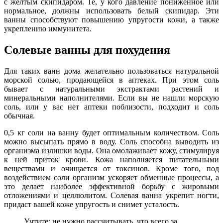
с желтым скипидаром. Те, у кого давление пониженное или
нормальное, должны использовать белый скипидар. Эти
ванны способствуют повышению упругости кожи, а также
укреплению иммунитета.
Солевые ванны для похудения
Для таких ванн дома желательно пользоваться натуральной
морской солью, продающейся в аптеках. При этом соль
бывает с натуральными экстрактами растений и
минеральными наполнителями. Если вы не нашли морскую
соль, или у вас нет аптеки поблизости, подходит и соль
обычная.
0,5 кг соли на ванну будет оптимальным количеством. Соль
можно высыпать прямо в воду. Соль способна выводить из
организма излишки воды. Она омолаживает кожу, стимулируя
к ней приток крови. Кожа наполняется питательными
веществами и очищается от токсинов. Кроме того, под
воздействием соли организм ускоряет обменные процессы, а
это делает наиболее эффективной борьбу с жировыми
отложениями и целлюлитом. Солевая ванна укрепит ногти,
придаст вашей коже упругость и снимет усталость.
Учтите: не нужно рассчитывать, что всего за